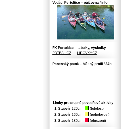
Vodáci Pertoltice – půjčovna / info
FK Pertoltice – tabulky, výsledky
FOTBAL.CZ
LIDOVKY.CZ
Panenský potok – hlásný profil / 24h
Limity pro stupně povodňové aktivity
1. Stupeň
120cm
(bdělost)
2. Stupeň
160cm
(pohotovost)
3. Stupeň
180cm
(ohrožení)