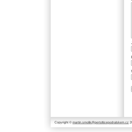
Copyright ©
martin.smolik@pertolticepodralskem.cz
20