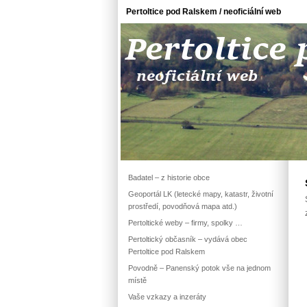
Pertoltice pod Ralskem / neoficiální web
Badatel – z historie obce
Geoportál LK (letecké mapy, katastr, životní
prostředí, povodňová mapa atd.)
Pertoltické weby – firmy, spolky …
Pertoltický občasník – vydává obec
Pertoltice pod Ralskem
Povodně – Panenský potok vše na jednom
místě
Vaše vzkazy a inzeráty