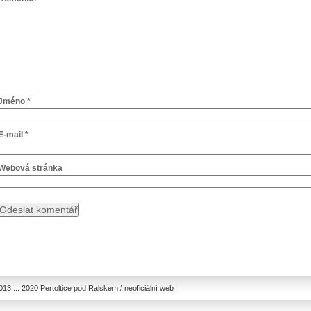
Jméno
*
E-mail
*
Webová stránka
13 ... 2020
Pertoltice pod Ralskem / neoficiální web