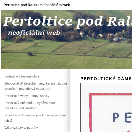
Pertoltice pod Ralskem / neoficiální web
Badatel – z historie obce
PERTOLTICKÝ DÁMSK
Geoportál LK (letecké mapy, katastr, životní
prostředí, povodňová mapa atd.)
Pertoltické weby – firmy, spolky …
Pertoltický občasník – vydává obec
Pertoltice pod Ralskem
Povodně – Panenský potok vše na jednom
místě
Vaše vzkazy a inzeráty