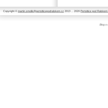
Copyright ©
martin.smolik@pertolticepodralskem.cz
2013 ... 2020
Pertoltice pod Ralskem 
Blog o 