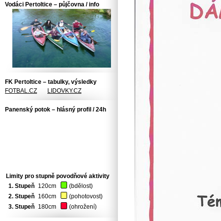
Vodáci Pertoltice – půjčovna / info
FK Pertoltice – tabulky, výsledky
FOTBAL.CZ
LIDOVKY.CZ
Panenský potok – hlásný profil / 24h
Limity pro stupně povodňové aktivity
1. Stupeň
120cm
(bdělost)
2. Stupeň
160cm
(pohotovost)
3. Stupeň
180cm
(ohrožení)